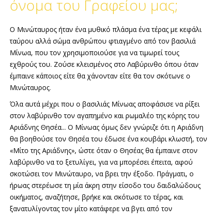
όνομα του Γραφείου μας;
Ο Μινώταυρος ήταν ένα μυθικό πλάσμα ένα τέρας µε κεφάλι
ταύρου αλλά σώμα ανθρώπου φτιαγμένο από τον βασιλιά
Μίνωα, που τον χρησιμοποιούσε για να τιμωρεί τους
εχθρούς του. Ζούσε κλεισμένος στο Λαβύρινθο όπου όταν
έμπαινε κάποιος είτε θα χάνονταν είτε θα τον σκότωνε ο
Μινώταυρος.
Όλα αυτά μέχρι που ο βασιλιάς Μίνωας αποφάσισε να ρίξει
στον λαβύρινθο τον αγαπημένο και ρωμαλέο της κόρης του
Αριάδνης Θησέα... Ο Μίνωας όμως δεν γνώριζε ότι η Αριάδνη
θα βοηθούσε τον Θησέα του έδωσε ένα κουβάρι κλωστή, τον
«Μίτο της Αριάδνης», ώστε όταν ο Θησέας θα έμπαινε στον
λαβύρινθο να το ξετυλίγει, για να μπορέσει έπειτα, αφού
σκοτώσει τον Μινώταυρο, να βρει την έξοδο. Πράγματι, ο
ήρωας στερέωσε τη μία άκρη στην είσοδο του δαιδαλώδους
οικήματος, αναζήτησε, βρήκε και σκότωσε το τέρας, και
ξανατυλίγοντας τον μίτο κατάφερε να βγει από τον