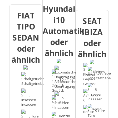
Hyundai
FIAT
i10
SEAT
TIPO
Automatik
IBIZA
SEDAN
oder
oder
oder
ähnlich
ähnlich
ähnlich
3 Kleines
Schaltgetriebe
4 Kleines
Automatische
Schaltgetriebe
Gepäck
Übertragung
5
Gepäck
5
A / C
5
Insassen
A / C
Insassen
Insassen
Benzin
5 Türe
Benzin
5 Türe