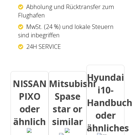
Abholung und Rücktransfer zum
Flughafen
MwSt. (24 %) und lokale Steuern
sind inbegriffen
24H SERVICE
Hyundai
NISSAN
Mitsubishi
i10-
PIXO
Spase
Handbuch
oder
star or
oder
ähnlich
similar
ähnliches