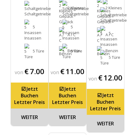
2 Kleines
2 Kleines
Schaltgetriebe
Schaltgetriebe
Schaltgetriebe
Gepäck
Gepäck
5
5
5
A / C
A / C
Insassen
Insassen
Insassen
Benzin
Benzin
5 Türe
5 Türe
5 Türe
€
7.00
€
11.00
von
von
€
12.00
von
☑️ Jetzt
☑️ Jetzt
☑️ Jetzt
Buchen
Buchen
Buchen
Letzter Preis
Letzter Preis
Letzter Preis
WEITER
WEITER
WEITER