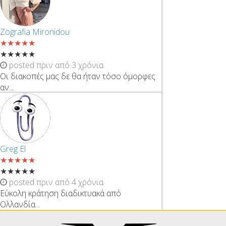
Zografia Mironidou
★
★
★
★
★
★
★
★
★
★
posted πριν από 3 χρόνια
Οι διακοπές μας δε θα ήταν τόσο όμορφες
αν...
Greg El
★
★
★
★
★
★
★
★
★
★
posted πριν από 4 χρόνια
Εύκολη κράτηση διαδικτυακά από
Ολλανδία...