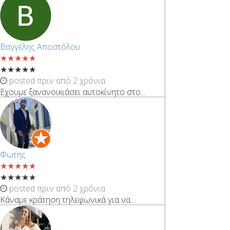
Βαγγέλης Αποστόλου
★
★
★
★
★
★
★
★
★
★
posted πριν από 2 χρόνια
Εχουμε ξανανοικιάσει αυτοκίνητο στο...
Φωτης
★
★
★
★
★
★
★
★
★
★
posted πριν από 2 χρόνια
Κάναμε κράτηση τηλεφωνικά για να...