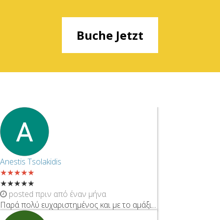
Buche Jetzt
Anestis Tsolakidis
★
★
★
★
★
★
★
★
★
★
posted πριν από έναν μήνα
Παρά πολύ ευχαριστημένος και με το αμάξι...