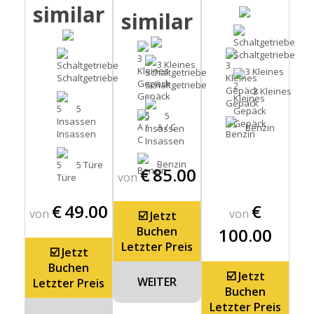
similar
similar
Schaltgetriebe
3 Kleines
3 Kleines
Schaltgetriebe
Schaltgetriebe
2 Kleines
Gepäck
Gepäck
5
5
Gepäck
A / C
Benzin
Insassen
Insassen
Benzin
5 Türe
€
85.00
von
€
€
49.00
von
von
☑️ Jetzt
100.00
Buchen
Letzter Preis
☑️ Jetzt
Buchen
☑️ Jetzt
WEITER
Letzter Preis
Buchen
Letzter Preis