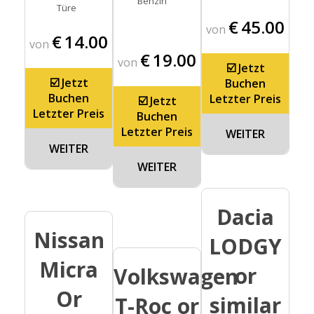
€
45.00
von
€
14.00
von
€
19.00
von
☑️ Jetzt
☑️ Jetzt
Buchen
Buchen
Letzter Preis
☑️ Jetzt
Letzter Preis
Buchen
Letzter Preis
WEITER
WEITER
WEITER
Dacia
Nissan
LODGY
Micra
or
Volkswagen
Or
similar
T-Roc or