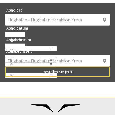
Abholort
Abholdatum
Abholuhrzeit
Abgabedatum
Abgabeuhrzeit
Abgabeort
:
: